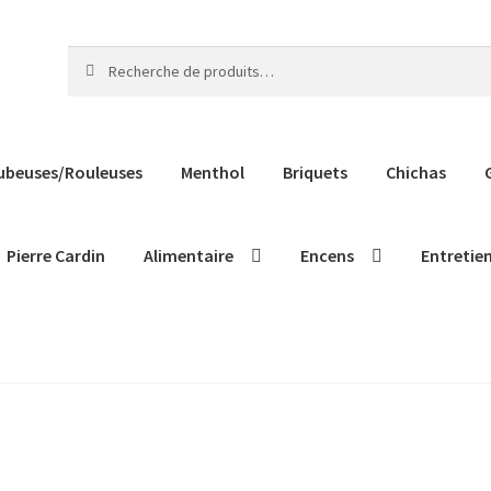
Recherche
Recherche
pour :
ubeuses/Rouleuses
Menthol
Briquets
Chichas
Pierre Cardin
Alimentaire
Encens
Entretie