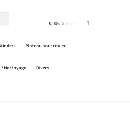
0,00
€
0 article
Grinders
Plateau pour rouler
n / Nettoyage
Divers