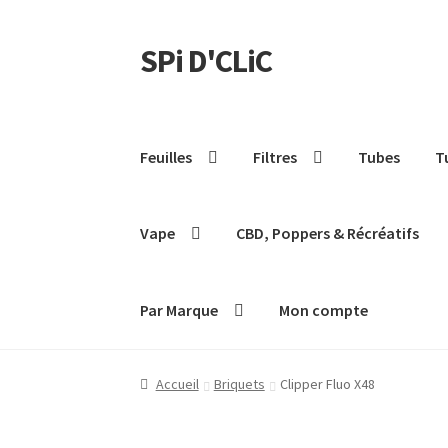
SPi D'CLiC
Feuilles
Filtres
Tubes
T
Vape
CBD, Poppers & Récréatifs
Par Marque
Mon compte
Accueil
Briquets
Clipper Fluo X48