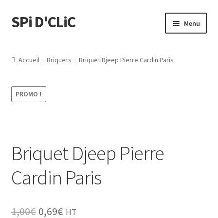
SPi D'CLiC
Menu
Feuilles
Accueil
Briquets
Briquet Djeep Pierre Cardin Paris
Filtres
PROMO !
Tubes
Tubeuses/Rouleuses
Briquet Djeep Pierre
Menthol
Cardin Paris
Briquets
Chichas
Le
Le
1,00
€
0,69
€
HT