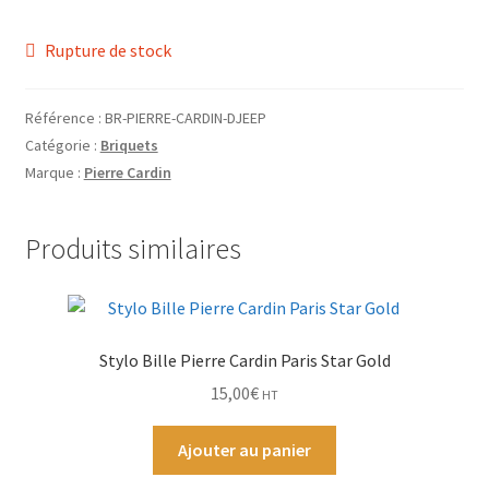
prix
prix
Grinders
initial
actuel
Rupture de stock
était :
est :
Plateau pour rouler
1,00€.
0,69€.
Référence :
BR-PIERRE-CARDIN-DJEEP
Vape
Catégorie :
Briquets
Marque :
Pierre Cardin
CBD, Poppers & Récréatifs
Produits similaires
Pierre Cardin
Alimentaire
Stylo Bille Pierre Cardin Paris Star Gold
Encens
15,00
€
HT
Entretien / Nettoyage
Ajouter au panier
Divers