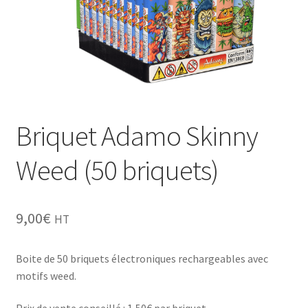
Grinders
Plateau pour rouler
Ouvrir
Vape
le
menu
CBD, Poppers & Récréatifs
Briquet Adamo Skinny
enfant
Pierre Cardin
Weed (50 briquets)
Ouvrir
Alimentaire
le
9,00
€
HT
menu
Ouvrir
Encens
enfant
le
Boite de 50 briquets électroniques rechargeables avec
menu
Entretien / Nettoyage
motifs weed.
enfant
Divers