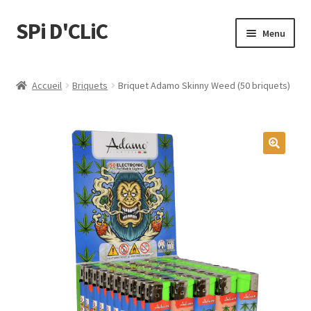
SPi D'CLiC
Menu
Ouvrir
Feuilles
le
Accueil
Briquets
Briquet Adamo Skinny Weed (50 briquets)
menu
Ouvrir
Filtres
enfant
le
menu
Tubes
enfant
🔍
Tubeuses/Rouleuses
Menthol
Briquets
Chichas