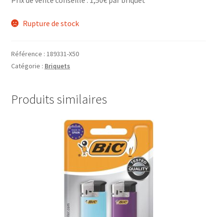
Prix de vente conseillé : 1,50€ par briquet
Ouvrir
Par Marque
Rupture de stock
le
menu
Mon compte
Référence :
189331-X50
enfant
Catégorie :
Briquets
Produits similaires