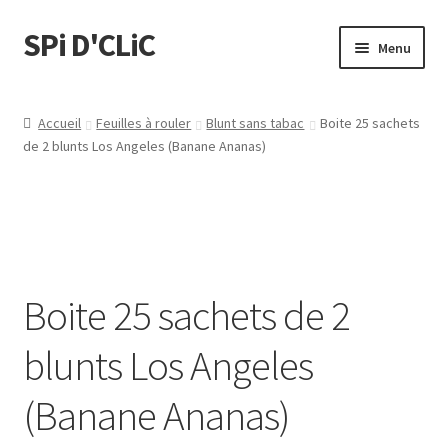
SPi D'CLiC
Menu
Feuilles
Accueil
Feuilles à rouler
Blunt sans tabac
Boite 25 sachets
de 2 blunts Los Angeles (Banane Ananas)
Filtres
Tubes
Tubeuses/Rouleuses
Boite 25 sachets de 2
Menthol
blunts Los Angeles
Briquets
(Banane Ananas)
Chichas