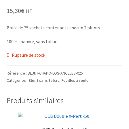
Grinders
15,30
€
HT
Plateau pour rouler
Boite de 25 sachets contenants chacun 2 blunts.
Vape
100% chanvre, sans tabac
CBD, Poppers & Récréatifs
Rupture de stock
Pierre Cardin
Référence :
BLUNT-CHAPO-LOS-ANGELES-X25
Catégories :
Blunt sans tabac
,
Feuilles à rouler
Alimentaire
Encens
Produits similaires
Entretien / Nettoyage
Divers