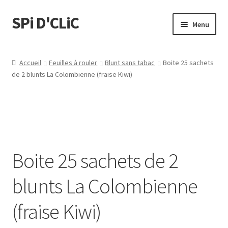
SPi D'CLiC
Menu
Feuilles
Accueil
Feuilles à rouler
Blunt sans tabac
Boite 25 sachets
de 2 blunts La Colombienne (fraise Kiwi)
Filtres
Tubes
Tubeuses/Rouleuses
Boite 25 sachets de 2
Menthol
blunts La Colombienne
Briquets
(fraise Kiwi)
Chichas