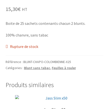
Grinders
15,30
€
HT
Plateau pour rouler
Boite de 25 sachets contenants chacun 2 blunts.
Vape
100% chanvre, sans tabac
CBD, Poppers & Récréatifs
Rupture de stock
Pierre Cardin
Référence :
BLUNT-CHAPO-COLOMBIENNE-X25
Catégories :
Blunt sans tabac
,
Feuilles à rouler
Alimentaire
Encens
Produits similaires
Entretien / Nettoyage
Divers