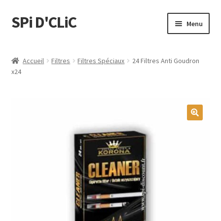
SPi D'CLiC
Menu
Ouvrir
Feuilles
le
Accueil
Filtres
Filtres Spéciaux
24 Filtres Anti Goudron
menu
Ouvrir
x24
Filtres
enfant
le
menu
Tubes
enfant
Tubeuses/Rouleuses
🔍
Menthol
Briquets
Chichas