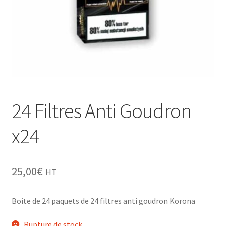
Grinders
Plateau pour rouler
Ouvrir
Vape
le
menu
CBD, Poppers & Récréatifs
enfant
24 Filtres Anti Goudron
Pierre Cardin
x24
Ouvrir
Alimentaire
le
menu
Ouvrir
25,00
€
Encens
HT
enfant
le
menu
Entretien / Nettoyage
Boite de 24 paquets de 24 filtres anti goudron Korona
enfant
Divers
Rupture de stock