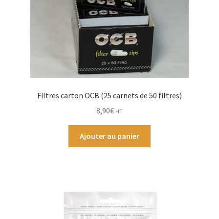
la
page
du
produit
Filtres carton OCB (25 carnets de 50 filtres)
8,90
€
HT
Ajouter au panier