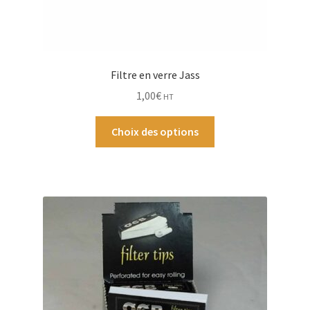
Filtre en verre Jass
1,00
€
HT
Ce
Choix des options
produit
a
plusieurs
variations.
Les
options
peuvent
être
choisies
sur