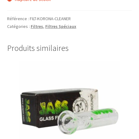
Ouvrir
Par Marque
Référence :
FILT-KORONA-CLEANER
le
Catégories :
Filtres
,
Filtres Spéciaux
menu
Mon compte
enfant
Produits similaires