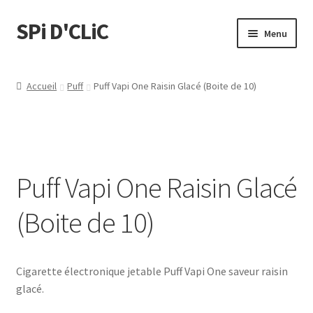
SPi D'CLiC
Menu
Feuilles
Accueil
Puff
Puff Vapi One Raisin Glacé (Boite de 10)
Filtres
Tubes
Puff Vapi One Raisin Glacé
Tubeuses/Rouleuses
(Boite de 10)
Menthol
Briquets
Cigarette électronique jetable Puff Vapi One saveur raisin
glacé.
Chichas