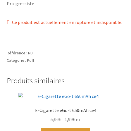
Prix grossiste.
Grinders
Plateau pour rouler
Ce produit est actuellement en rupture et indisponible.
Vape
CBD, Poppers & Récréatifs
Référence :
ND
Catégorie :
Puff
Pierre Cardin
Produits similaires
Alimentaire
Encens
E-Cigarette eGo-t 650mAh ce4
Entretien / Nettoyage
Le
Le
5,00
€
1,99
€
HT
prix
prix
Divers