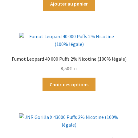
initial
actuel
Ajouter au panier
était :
est :
Par Marque
5,00€.
1,99€.
Mon compte
Fumot Leopard 40 000 Puffs 2% Nicotine (100% légale)
8,50
€
HT
Ce
Choix des options
produit
a
plusieurs
variations.
Les
options
peuvent