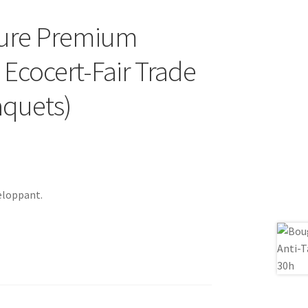
ure Premium
 Ecocert-Fair Trade
aquets)
eloppant.