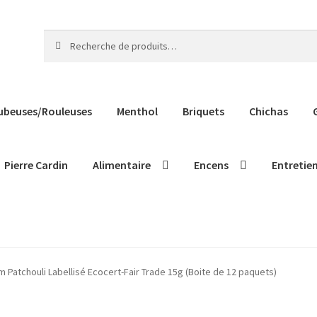
Recherche
Recherche
pour :
ubeuses/Rouleuses
Menthol
Briquets
Chichas
Pierre Cardin
Alimentaire
Encens
Entretie
Patchouli Labellisé Ecocert-Fair Trade 15g (Boite de 12 paquets)