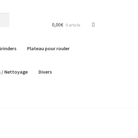
0,00
€
0 article
Grinders
Plateau pour rouler
n / Nettoyage
Divers