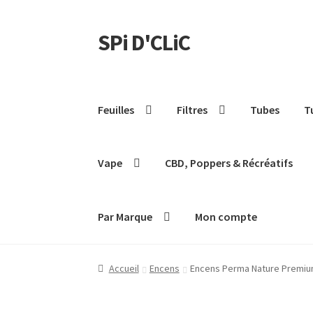
SPi D'CLiC
Feuilles
Filtres
Tubes
T
Vape
CBD, Poppers & Récréatifs
Par Marque
Mon compte
Accueil
Encens
Encens Perma Nature Premium 